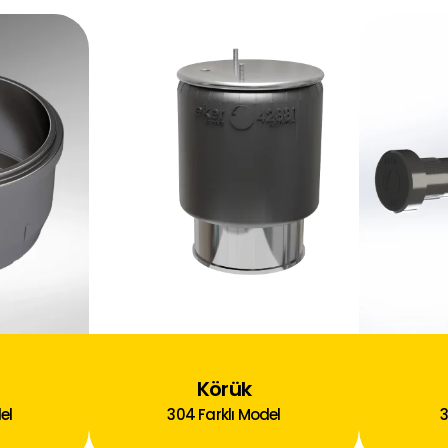
Körük
el
304
Farklı Model
3