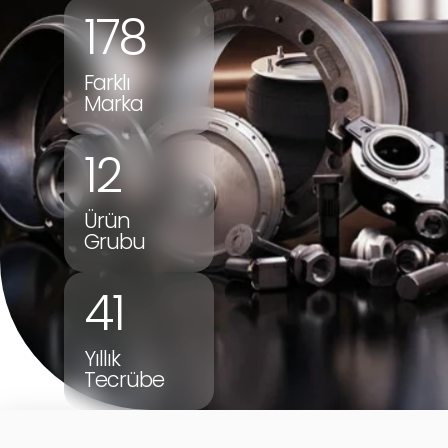
178
Farklı
Marka
12
Ürün
Grubu
41
Yıllık
Tecrübe