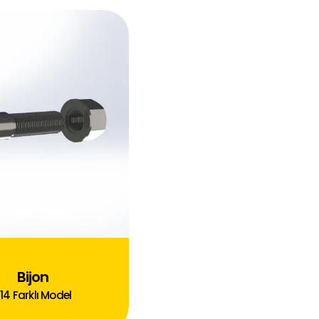
Bijon
14
Farklı Model