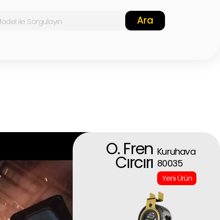
Ara
O. Fren
Kuruhava
Cırcırı
80035
Yeni Ürün