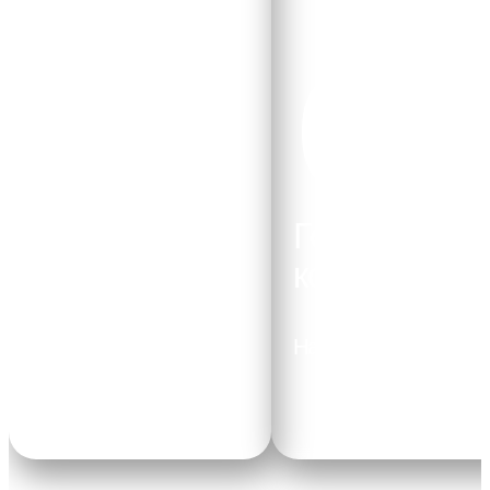
01
02
Литейный
Горячая
цех
ковка
Наш литейный цех
Наш цех горячей ков
отличается высокой